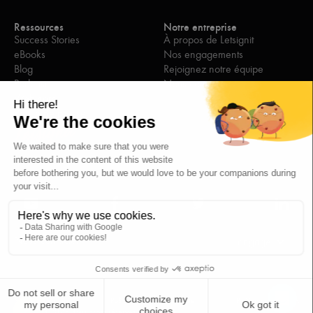
Ressources
Notre entreprise
Success Stories
À propos de Letsignit
eBooks
Nos engagements
Blog
Rejoignez notre équipe
Podcast
Nous contacter
Webinars
Revue de presse
Nous contacter
Langage
Mentions légales
Politique de confidentialité
Politique de cookies
© Letsignit 2026, tous droits réservés