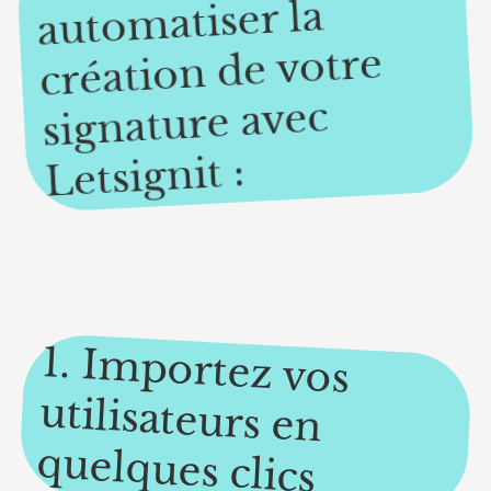
matiser la
création de votre
signature avec
Letsignit :
1. Im
portez vos
utilisateurs en
quelques clics