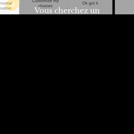
Vous cherchez un
outil pour gérer vos
signatures mail ?
Créez, gérez et déployez les signatures
mail de tous vos collaborateurs en
quelques clics grâce à Letsignit.
Découvrir Letsignit