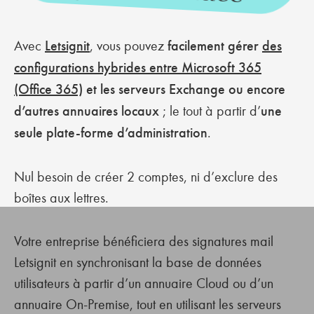
Avec
Letsignit
, vous pouvez
facilement gérer
des
configurations hybrides entre Microsoft 365
(Office 365)
et les serveurs Exchange ou encore
d’autres annuaires locaux
; le tout à partir d’
une
seule plate-forme d’administration
.
Nul besoin de créer 2 comptes, ni d’exclure des
boîtes aux lettres.
Votre entreprise bénéficiera des signatures mail
Letsignit en synchronisant la base de données
utilisateurs à partir d’un annuaire Cloud ou d’un
annuaire On-Premise, tout en utilisant les serveurs