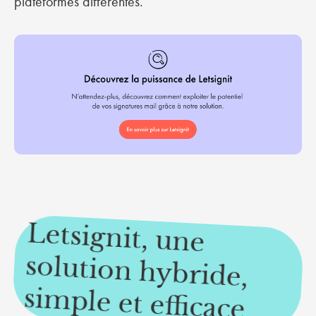
plateformes différentes.
Letsignit, une
solution hybride,
sim
ple et efficace