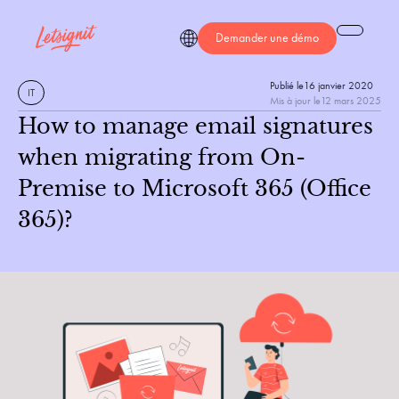
Demander une démo
Publié le
16 janvier 2020
IT
Mis à jour le
12 mars 2025
How to manage email signatures
when migrating from On-
Premise to Microsoft 365 (Office
365)?