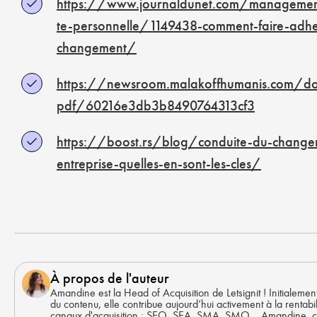
https://www.journaldunet.com/management
te-personnelle/1149438-comment-faire-adhe
changement/
https://newsroom.malakoffhumanis.com/d
pdf/60216e3db3b8490764313cf3
https://boost.rs/blog/conduite-du-change
entreprise-quelles-en-sont-les-cles/
À propos de l'auteur
Amandine est la Head of Acquisition de Letsignit ! Initialement
du contenu, elle contribue aujourd’hui activement à la rentabil
canaux d'acquisition : SEO, SEA, SMA, SMO… Amandine, c'es