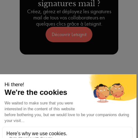
signatures mail ?
Créez, gérez et déployez les signatures
mail de tous vos collaborateurs en
quelques clics grâce à Letsignit.
Découvrir Letsignit