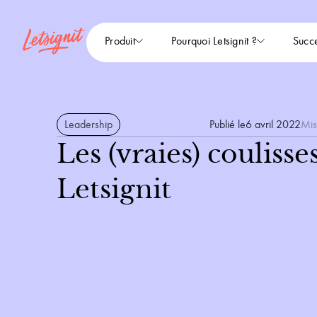
Produit
Pourquoi Letsignit ?
Succe
Leadership
Publié le
6 avril 2022
Mis
Les (vraies) coulisse
Letsignit