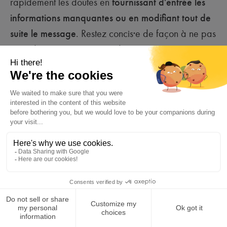
rapidement les doutes en
fournissant d'entrée les
informations manquantes ou en modifiant tout de
suite le message
. Restez concis·e de façon à ne pas
« perdre » votre correspondant·e.
04
Donner la possibiité de
poser des questions
Même après modification, il se peut que votre
destinataire soit toujours confus·e quant au contenu
de votre message. Pour prévenir cette situation,
faites-lui savoir en fin de message que vous restez
disponible pour répondre à ses interrogations
.