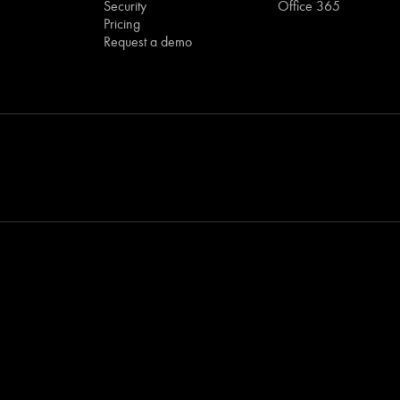
Security
Office 365
Pricing
Request a demo
his page is only accessib
in another language.
Visit original version