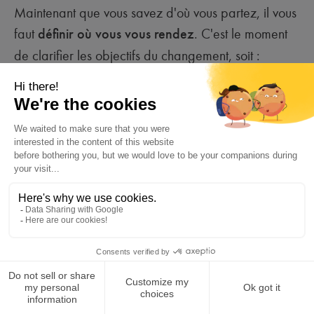
Maintenant que vous savez d'où vous partez, il vous
faut
définir où vous vous rendez
. C'est le moment
de clarifier les objectifs du changement, soit :
Ce que les changements mis en place
doivent permettre d'atteindre.
Les différents bénéfices attendus, tant pour
les collaborateurs que pour l'entreprise.
Les indicateurs de succès du changement.
Avec des objectifs clairs, vous donnez une direction